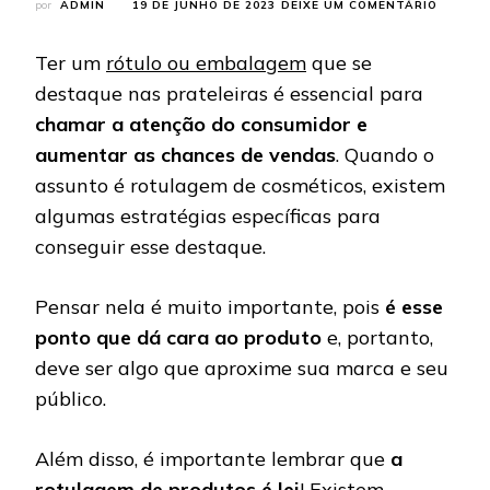
EM
por
ADMIN
19 DE JUNHO DE 2023
DEIXE UM COMENTÁRIO
CONFIR
7
Ter um
rótulo ou embalagem
que se
DICAS
PARA
destaque nas prateleiras é essencial para
ROTUL
chamar a atenção do consumidor e
DE
COSMÉT
aumentar as chances de vendas
. Quando o
E
assunto é rotulagem de cosméticos, existem
SE
DESTA
algumas estratégias específicas para
NO
MERCAD
conseguir esse destaque.
Pensar nela é muito importante, pois
é esse
ponto que dá cara ao produto
e, portanto,
deve ser algo que aproxime sua marca e seu
público.
Além disso, é importante lembrar que
a
rotulagem de produtos é lei
!
Existem