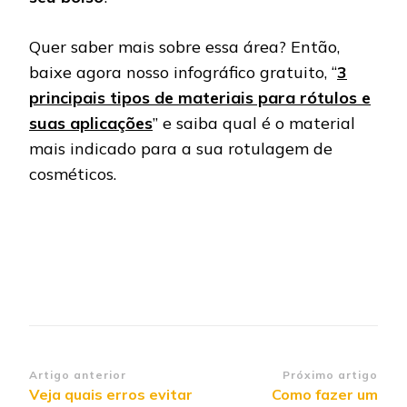
Quer saber mais sobre essa área? Então,
baixe agora nosso infográfico gratuito, “
3
principais tipos de materiais para rótulos e
suas aplicações
” e saiba qual é o material
mais indicado para a sua rotulagem de
cosméticos.
Navegação de post
Artigo anterior
Próximo artigo
Veja quais erros evitar
Como fazer um