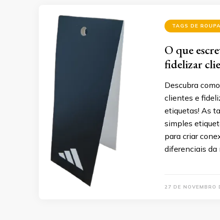
TAGS DE ROUP
O que escrev
fidelizar cli
Descubra como u
clientes e fide
etiquetas! As t
simples etique
para criar cone
diferenciais d
27 DE NOVEMBRO 