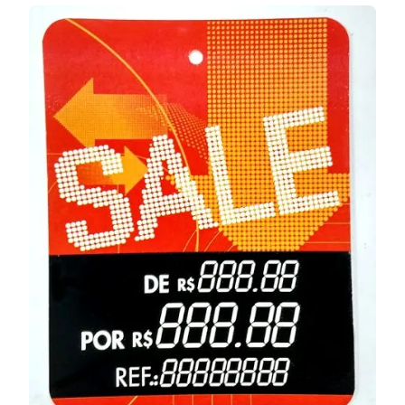
OS
TIPOS
DE
ETIQUET
QUE
AS
GRANDES
MARCAS
USAM?