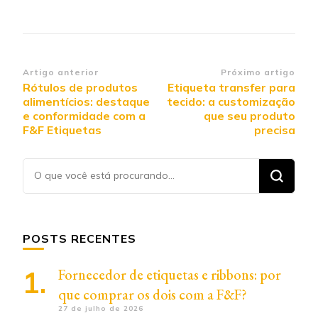
Navegação de post
Artigo anterior
Próximo artigo
Rótulos de produtos
Etiqueta transfer para
alimentícios: destaque
tecido: a customização
e conformidade com a
que seu produto
F&F Etiquetas
precisa
Procurando
algo?
POSTS RECENTES
Fornecedor de etiquetas e ribbons: por
que comprar os dois com a F&F?
27 de julho de 2026