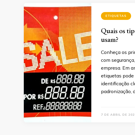
ETIQUETAS
Quais os ti
usam?
Conheça os pri
com segurança,
empresa. Em amb
etiquetas pode 
identificação cl
padronização, 
7 DE ABRIL DE 202