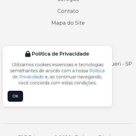
Contato
Mapa do Site
CONTATO
Política de Privacidade
Rua Tucanos, 148 - Jardim California, Barueri - SP
Utilizamos cookies essenciais e tecnologias
semelhantes de acordo com a nossa
Política
etiquetas@ffetiquetas.com.br
de Privacidade
e, ao continuar navegando,
você concorda com estas condições.
(11) 4198-3350
OK
(11) 99407-1338