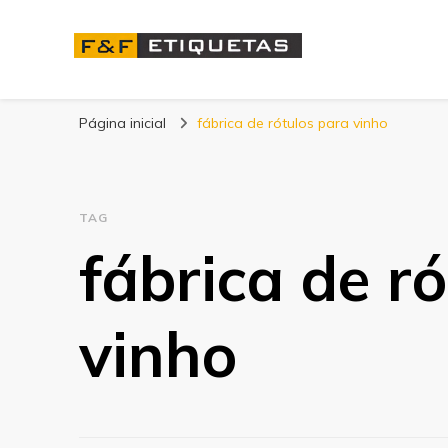
Blog | F&F Etique
Página inicial
fábrica de rótulos para vinho
TAG
fábrica de r
vinho