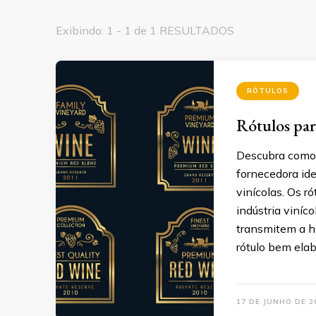
Exibindo: 1 - 1 de 1 RESULTADOS
RÓTULOS
Rótulos par
Descubra como 
fornecedora ide
vinícolas. Os 
indústria viní
transmitem a hi
rótulo bem elab
17 DE JUNHO DE 2