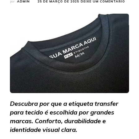
EM
por
ADMIN
25 DE MARÇO DE 2025
DEIXE UM COMENTÁRIO
POR
QUE
A
ETIQU
TRANS
PARA
TECIDO
É
A
ESCOL
DAS
GRAND
MARCA
Descubra por que a etiqueta transfer
para tecido é escolhida por grandes
marcas. Conforto, durabilidade e
identidade visual clara.