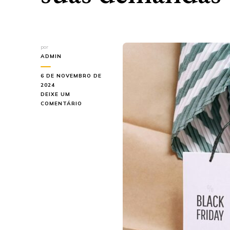
por
ADMIN
6 DE NOVEMBRO DE
2024
DEIXE UM
EM
COMENTÁRIO
ETIQUETA
PARA
LOJA
DE
ROUPA:
CONHEÇA
A
FABRICANTE
IDEAL
PARA
SUAS
DEMANDAS