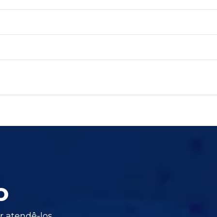
?
o
 atendê-los.