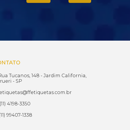
ONTATO
ua Tucanos, 148 - Jardim California,
rueri - SP
etiquetas@ffetiquetas.com.br
(11) 4198-3350
11) 99407-1338