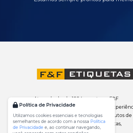
Atuando desde 1994 no setor, a F&F
Política de Privacidade
Etiquetas conta com uma vasta experiênc
no ramo gráfico, oferecendo produtos de
Utilizamos cookies essenciais e tecnologias
semelhantes de acordo com a nossa
Política
alta qualidade em ribbons, etiquetas,
de Privacidade
e, ao continuar navegando,
rótulos e muito mais.