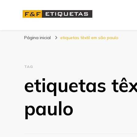
Blog | F&F Etique
Página inicial
etiquetas têxtil em são paulo
TAG
etiquetas tê
paulo