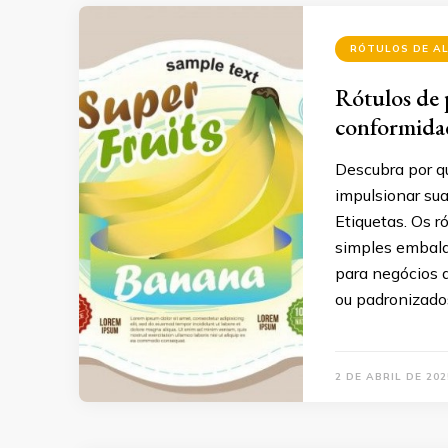
RÓTULOS DE A
Rótulos de 
conformida
Descubra por qu
impulsionar su
Etiquetas. Os r
simples embala
para negócios 
ou padronizad
2 DE ABRIL DE 202