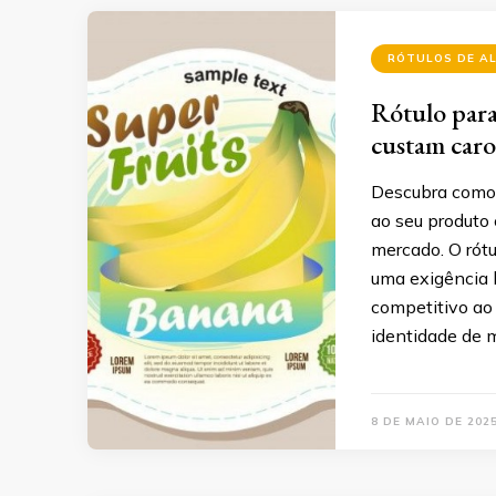
RÓTULOS DE A
Rótulo para
custam caro
Descubra como 
ao seu produto 
mercado. O rót
uma exigência l
competitivo ao 
identidade de 
8 DE MAIO DE 202