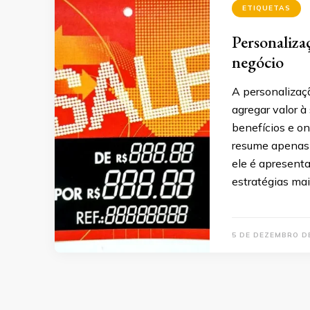
ETIQUETAS
Personaliza
negócio
A personalizaç
agregar valor à
benefícios e on
resume apenas 
ele é apresent
estratégias ma
5 DE DEZEMBRO D