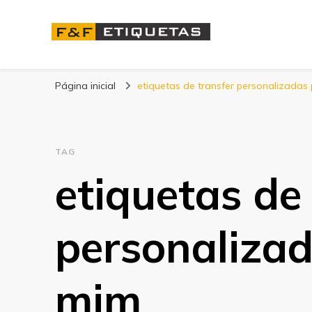
Blog | F&F Etique
Página inicial
etiquetas de transfer personalizadas
TAG
etiquetas de
personaliza
mim