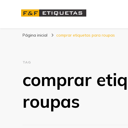
Blog | F&F Etique
Página inicial
comprar etiquetas para roupas
TAG
comprar eti
roupas