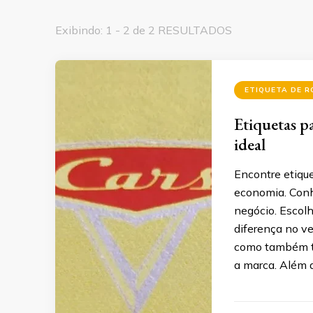
Exibindo: 1 - 2 de 2 RESULTADOS
ETIQUETA DE R
Etiquetas p
ideal
Encontre etique
economia. Conh
negócio. Escolh
diferença no ve
como também tr
a marca. Além 