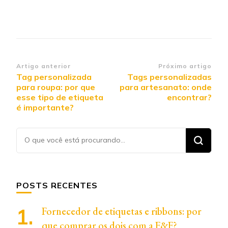
Navegação de post
Artigo anterior
Próximo artigo
Tag personalizada
Tags personalizadas
para roupa: por que
para artesanato: onde
esse tipo de etiqueta
encontrar?
é importante?
Procurando
algo?
POSTS RECENTES
Fornecedor de etiquetas e ribbons: por
que comprar os dois com a F&F?