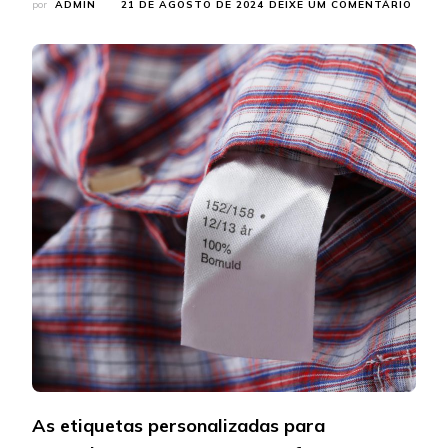
EM
por
ADMIN
21 DE AGOSTO DE 2024
DEIXE UM COMENTÁRIO
ETIQ
PERS
PARA
MAGA
ESCO
O
MELH
PARA
SUA
LOJA
DE
DEPA
As etiquetas personalizadas para