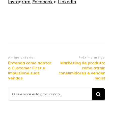
Instagram
,
Facebook
e
LinkedIn
.
Navegação de post
Artigo anterior
Próximo artigo
Entenda como adotar
Marketing de produto:
o Customer First e
como atrair
impulsione suas
consumidores e vender
vendas
mais!
Procurando
algo?