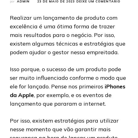
EM
por
ADMIN
23 DE MAIO DE 2023
DEIXE UM COMENTÁRIO
COMO
FAZER
Realizar um lançamento de produto com
UM
LANÇAM
excelência é uma ótima forma de trazer
DE
mais resultados para o negócio. Por isso,
PRODUT
EFETIVO
existem algumas técnicas e estratégias que
PARA
podem ajudar o gestor nessa empreitada.
TER
SUCESS
NAS
Isso porque, o sucesso de um produto pode
VENDAS?
CONFIRA
ser muito influenciado conforme o modo que
ele for lançado. Pense nos primeiros
iPhones
da Apple
, por exemplo, e os eventos de
lançamento que pararam a internet.
Por isso, existem estratégias para utilizar
nesse momento que vão garantir mais
segurança na hora de lançar um produto